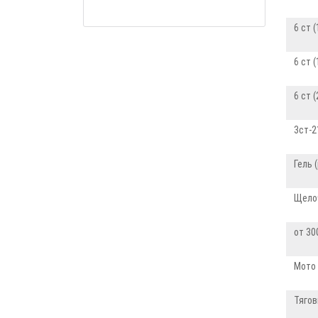
6 ст (
6 ст (
6 ст 
3ст-2
Гель (
Щелоч
от 300
Мото
Тягов