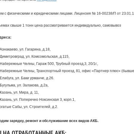
м с физическими и юридическими лицами. Лицензия № 16-00238/П от 23.01.
емах свыше 1 тонн цена рассматривается индивидуально, самовывоз
дреса:
. Азнакаево, ул. Гагарина, д.18,
. Димитровград, ул. Комсомольская, д.115,
. Набережные Челны, Гараж 500, Трубный проезд,3, 20/1г.,
. Набережные Челны, Транспортный проезд, 81, офис «Партнер плюс» (бывше
. Елабуга, ул. Баки урманче, д.26.
. Бугульма, ул. Залакова, д.2а,
. Казань, ул. Мира, д. 11,
. Казань, ул. Поперечно Ноксинская 3, корп.1,
огатые Сабы, ул. Строителей, д.2.
одим зарядку, ремонт и обслуживание всех видов АКБ.
 НА ОТРАБОТАННЫЕ АКБ: