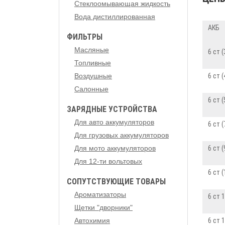
Стеклоомывающая жидкость
Вода дистиллированная
АКБ
ФИЛЬТРЫ
Масляные
6 ст (
Топливные
Воздушные
6 ст (
Салонные
6 ст (
ЗАРЯДНЫЕ УСТРОЙСТВА
Для авто аккумуляторов
6 ст (
Для грузовых аккумуляторов
Для мото аккумуляторов
6 ст (
Для 12-ти вольтовых
6 ст 
СОПУТСТВУЮЩИЕ ТОВАРЫ
Ароматизаторы
6 ст 
Щетки "дворники"
Автохимия
6 ст 