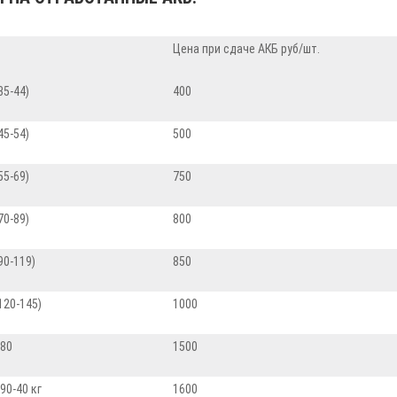
Цена при сдаче АКБ руб/шт.
35-44)
400
45-54)
500
55-69)
750
70-89)
800
90-119)
850
(120-145)
1000
180
1500
190-40 кг
1600