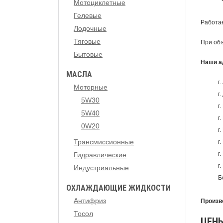
Мотоциклетные
Гелевые
Работае
Лодочные
Тяговые
При объ
Бытовые
Наши а
МАСЛА
г
Моторные
г
5W30
г
5W40
г
0W20
г
Трансмиссионные
г
г
Гидравлические
г
Индустриальные
Б
ОХЛАЖДАЮЩИЕ ЖИДКОСТИ
Антифриз
Произв
Тосол
ЦЕНЫ