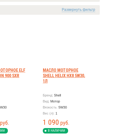
Развернуть фильтр
ОТОРНОЕ ELF
МАСЛО МОТОРНОЕ
N 900 SXR
SHELL HELIX HX8 5W30,
1Л
Бренд:
Shell
Вид:
Мотор
5W30
Вязкость:
5W30
Вес (л):
1
1 090
руб.
руб.
ЧИИ
В НАЛИЧИИ