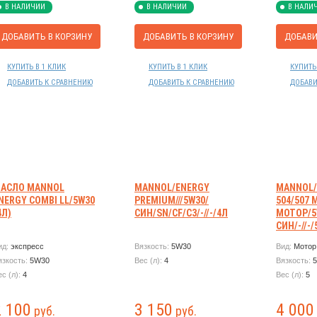
В НАЛИЧИИ
В НАЛИЧИИ
В НАЛИ
ДОБАВИТЬ В КОРЗИНУ
ДОБАВИТЬ В КОРЗИНУ
ДОБАВИ
КУПИТЬ В 1 КЛИК
КУПИТЬ В 1 КЛИК
КУПИТЬ
ДОБАВИТЬ К СРАВНЕНИЮ
ДОБАВИТЬ К СРАВНЕНИЮ
ДОБАВИ
АСЛО MANNOL
MANNOL/ENERGY
MANNOL/
NERGY COMBI LL/5W30
РREMIUM///5W30/
504/507 
4Л)
СИН/SN/CF/C3/-//-/4Л
МОТОР/5
СИН/-//-/
ид:
экспресс
Вязкость:
5W30
Вид:
Мотор
язкость:
5W30
Вес (л):
4
Вязкость:
ес (л):
4
Вес (л):
5
2 100
3 150
4 000
руб.
руб.