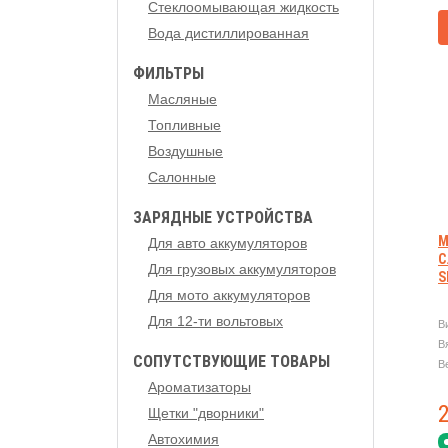
Стеклоомывающая жидкость
Вода дистиллированная
ФИЛЬТРЫ
Масляные
Топливные
Воздушные
Салонные
ЗАРЯДНЫЕ УСТРОЙСТВА
М
Для авто аккумуляторов
C
Для грузовых аккумуляторов
S
Для мото аккумуляторов
Для 12-ти вольтовых
В
В
СОПУТСТВУЮЩИЕ ТОВАРЫ
В
Ароматизаторы
Щетки "дворники"
Автохимия