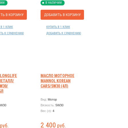
ЧИИ
В НАЛИЧИИ
ТЬ В КОРЗИНУ
ДОБАВИТЬ В КОРЗИНУ
 В 1 КЛИК
КУПИТЬ В 1 КЛИК
ТЬ К СРАВНЕНИЮ
ДОБАВИТЬ К СРАВНЕНИЮ
LONGLIFE
МАСЛО МОТОРНОЕ
МЕТАЛЛ/
MANNOL KOREAN
W30/
CARS/5W30 (4Л)
5Л
Вид:
Мотор
5W30
Вязкость:
5W30
Вес (л):
4
2 400
руб.
руб.