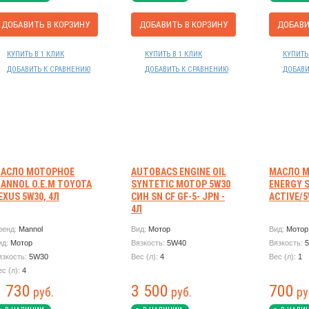
ДОБАВИТЬ В КОРЗИНУ
ДОБАВИТЬ В КОРЗИНУ
ДОБАВИ
КУПИТЬ В 1 КЛИК
КУПИТЬ В 1 КЛИК
КУПИТЬ
ДОБАВИТЬ К СРАВНЕНИЮ
ДОБАВИТЬ К СРАВНЕНИЮ
ДОБАВИ
АСЛО МОТОРНОЕ
AUTOBACS ENGINE OIL
МАСЛО М
ANNOL O.E.M TOYOTA
SYNTETIC МОТОР 5W30
ENERGY 
EXUS 5W30, 4Л
СИН SN CF GF-5- JPN -
ACTIVE/5
4Л
ренд:
Mannol
Вид:
Мотор
Вид:
Мотор
ид:
Мотор
Вязкость:
5W40
Вязкость:
язкость:
5W30
Вес (л):
4
Вес (л):
1
ес (л):
4
1 730
3 500
700
руб.
руб.
ру