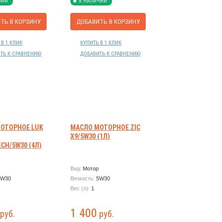
ЧИИ
В НАЛИЧИИ
ТЬ В КОРЗИНУ
ДОБАВИТЬ В КОРЗИНУ
 В 1 КЛИК
КУПИТЬ В 1 КЛИК
ТЬ К СРАВНЕНИЮ
ДОБАВИТЬ К СРАВНЕНИЮ
ОТОРНОЕ LUK
МАСЛО МОТОРНОЕ ZIC
X9/5W30 (1Л)
CH/5W30 (4Л)
Вид:
Мотор
5W30
Вязкость:
5W30
Вес (л):
1
1 400
руб.
руб.