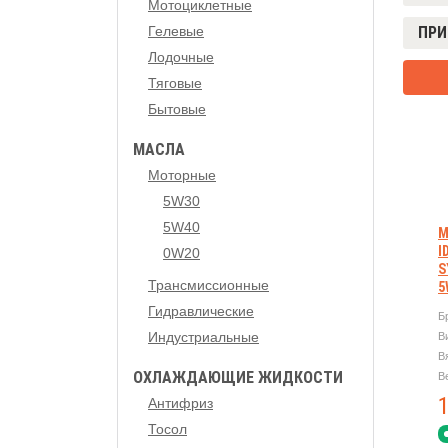
Мотоциклетные
ПРИ
Гелевые
Лодочные
Тяговые
Бытовые
МАСЛА
Моторные
5W30
5W40
М
I
0W20
S
Трансмиссионные
5
Гидравлические
Б
Индустриальные
В
В
ОХЛАЖДАЮЩИЕ ЖИДКОСТИ
В
Антифриз
Тосол