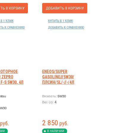
ТЬ В КОРЗИНУ
ДОБАВИТЬ В КОРЗИНУ
 В 1 КЛИК
КУПИТЬ В 1 КЛИК
ТЬ К СРАВНЕНИЮ
ДОБАВИТЬ К СРАВНЕНИЮ
МОТОРНОЕ
ENEOS/SUPER
U ZEPRO
GASOLINE///5W30/
F-S 5W30, 4Л
ПЛСИН/SL/-//-/4Л
itsu
Вязкость:
5W30
Вес (л):
4
5W30
2 850
руб.
руб.
ЧИИ
В НАЛИЧИИ