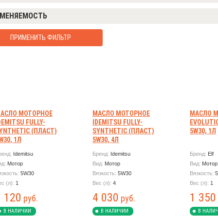
МЕНЯЕМОСТЬ
ПРИМЕНИТЬ ФИЛЬТР
АСЛО МОТОРНОЕ
МАСЛО МОТОРНОЕ
МАСЛО М
DEMITSU FULLY-
IDEMITSU FULLY-
EVOLUTIO
YNTHETIC (ПЛАСТ)
SYNTHETIC (ПЛАСТ)
5W30, 1Л
W30, 1Л
5W30, 4Л
ренд:
Idemitsu
Бренд:
Idemitsu
Бренд:
Elf
ид:
Мотор
Вид:
Мотор
Вид:
Мотор
язкость:
5W30
Вязкость:
5W30
Вязкость:
ес (л):
1
Вес (л):
4
Вес (л):
1
1 120
4 030
1 350
руб.
руб.
В НАЛИЧИИ
В НАЛИЧИИ
В НАЛИ