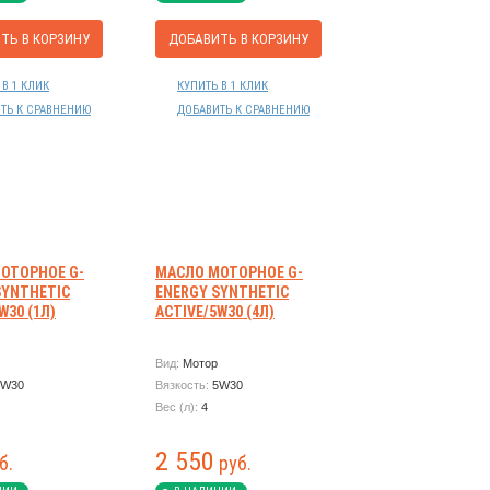
ТЬ В КОРЗИНУ
ДОБАВИТЬ В КОРЗИНУ
 В 1 КЛИК
КУПИТЬ В 1 КЛИК
ТЬ К СРАВНЕНИЮ
ДОБАВИТЬ К СРАВНЕНИЮ
ОТОРНОЕ G-
МАСЛО МОТОРНОЕ G-
SYNTHETIC
ENERGY SYNTHETIC
W30 (1Л)
ACTIVE/5W30 (4Л)
Вид:
Мотор
5W30
Вязкость:
5W30
Вес (л):
4
2 550
б.
руб.