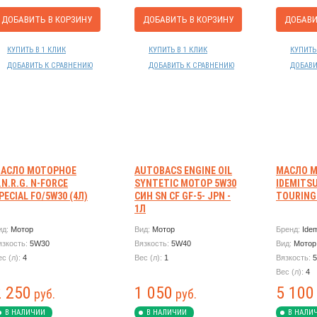
ДОБАВИТЬ В КОРЗИНУ
ДОБАВИТЬ В КОРЗИНУ
ДОБАВИ
КУПИТЬ В 1 КЛИК
КУПИТЬ В 1 КЛИК
КУПИТЬ
ДОБАВИТЬ К СРАВНЕНИЮ
ДОБАВИТЬ К СРАВНЕНИЮ
ДОБАВИ
АСЛО МОТОРНОЕ
AUTOBACS ENGINE OIL
МАСЛО 
.N.R.G. N-FORCE
SYNTETIC МОТОР 5W30
IDEMITS
PECIAL FO/5W30 (4Л)
СИН SN CF GF-5- JPN -
TOURING 
1Л
ид:
Мотор
Вид:
Мотор
Бренд:
Idem
язкость:
5W30
Вязкость:
5W40
Вид:
Мотор
ес (л):
4
Вес (л):
1
Вязкость:
Вес (л):
4
2 250
1 050
5 100
руб.
руб.
В НАЛИЧИИ
В НАЛИЧИИ
В НАЛИ