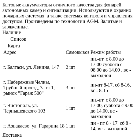
Бытовые аккумуляторы отличного качества для фонарей,
автономных камер и сигнализации. Используются в охранно-
пожарных системах, а также системах контроля и управления
доступом. Произведены по технологии AGM. Залитые и
заряженные.
Наличие
Список
Карта
Адрес
Самовывоз
Режим работы
пн.-пт. с 8.00 до
17.00 суббота с
г. Балтаси, ул. Ленина, 147
2 шт
08.00 до 14.00 , вс -
выходной
г. Набережные Челны,
пн-пт 8-17, сб 8-16,
Трубный проезд, 3а ст.1,
3 шт
вс - 8-15
рынок "Гараж 500"
пн.-пт. с 8.00 до
г. Чистополь, ул.
17.00, суббота с 9.00
1 шт
Чернышевского 103
до 14.00, вс -
выходной
пн - пт 8 - 17, сб 8 -
г. Азнакаево, ул. Гарарина,18
1 шт
14, вс - выходной
Доставка