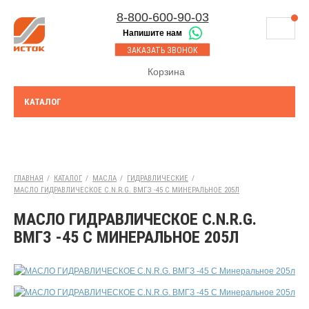
8-800-600-90-03
Напишите нам
8-843-230-17-45
МАГАЗИНЫ
ЗАКАЗАТЬ ЗВОНОК
Казань
СЕРВИСНЫЙ ЦЕНТР
Корзина
8-8552-92-00-75
Набережные Челны
ДОСТАВКА
8-917-227-43-39
КАТАЛОГ
Азнакаево
ОПЛАТА
Выберите город:
УТИЛИЗАЦИЯ АКБ
Казань
ТЯГОВЫЕ И СТАЦИОНАРНЫЕ АКБ
ГЛАВНАЯ
/
КАТАЛОГ
/
МАСЛА
/
ГИДРАВЛИЧЕСКИЕ
/
МАСЛО ГИДРАВЛИЧЕСКОЕ C.N.R.G. ВМГЗ -45 С МИНЕРАЛЬНОЕ 205Л
ЮРИДИЧЕСКИМ ЛИЦАМ
МАСЛО ГИДРАВЛИЧЕСКОЕ C.N.R.G.
КОНТАКТЫ
ВМГЗ -45 С МИНЕРАЛЬНОЕ 205Л
АКЦИИ