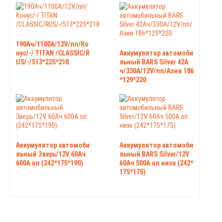
190Ач/1100А/12V/пп/Ко
нус/-/ TITAN /CLASSIC/R
Аккумулятор автомоби
US/-/513*225*218
льный BARS Silver 42А
ч/330А/12V/пп/Азия 186
*129*220
Аккумулятор автомоби
Аккумулятор автомоби
льный Зверь/12V 60Ач
льный BARS Silver/12V
600А оп (242*175*190)
60Ач 500А оп низк (242*
175*175)