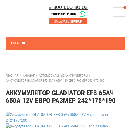
8-800-600-90-03
Напишите нам
8-843-230-17-45
МАГАЗИНЫ
ЗАКАЗАТЬ ЗВОНОК
Корзина
Казань
СЕРВИСНЫЙ ЦЕНТР
8-8552-92-00-75
Набережные Челны
ДОСТАВКА
8-917-227-43-39
КАТАЛОГ
Азнакаево
ОПЛАТА
Выберите город:
УТИЛИЗАЦИЯ АКБ
Казань
ТЯГОВЫЕ И СТАЦИОНАРНЫЕ АКБ
ГЛАВНАЯ
/
КАТАЛОГ
/
АВТОМОБИЛЬНЫЕ АККУМУЛЯТОРЫ
/
АККУМУЛЯТОР GLADIATOR EFB 65АЧ 650А 12V ЕВРО РАЗМЕР 242*175*190
ЮРИДИЧЕСКИМ ЛИЦАМ
АККУМУЛЯТОР GLADIATOR EFB 65АЧ
КОНТАКТЫ
650А 12V ЕВРО РАЗМЕР 242*175*190
АКЦИИ