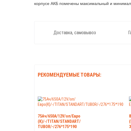
корпусе АКБ помечены максимальный и минималь
Доставка, самовывоз
Г
РЕКОМЕНДУЕМЫЕ ТОВАРЫ:
75Ач/650А/12V/оп/Евро
8
(К)/-/TITAN/STANDART/
(
TUBOR/-/276*175*190
3