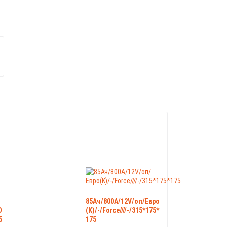
85Ач/800А/12V/оп/Евро
O
(К)/-/Force////-/315*175*
5
175