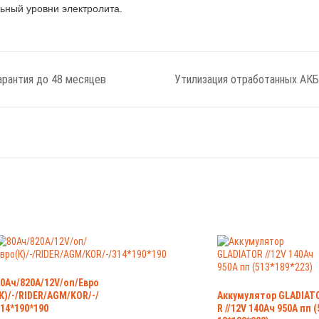
ный уровни электролита.
арантия до 48 месяцев
Утилизация отработанных АКБ
0Ач/820А/12V/оп/Евро
К)/-/RIDER/AGM/KOR/-/
Аккумулятор GLADIAT
14*190*190
R //12V 140Ач 950А пп (