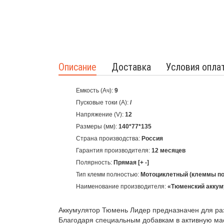
Описание
Доставка
Условия опла
Емкость (Ач):
9
Пусковые токи (А):
/
Напряжение (V):
12
Размеры (мм):
140*77*135
Страна производства:
Россия
Гарантия производителя:
12 месяцев
Полярность:
Прямая [+ -]
Тип клемм полностью:
Мотоциклетный (клеммы по
Наименование производителя:
«Тюменский аккум
Аккумулятор Тюмень Лидер предназначен для раз
Благодаря специальным добавкам в активную мас