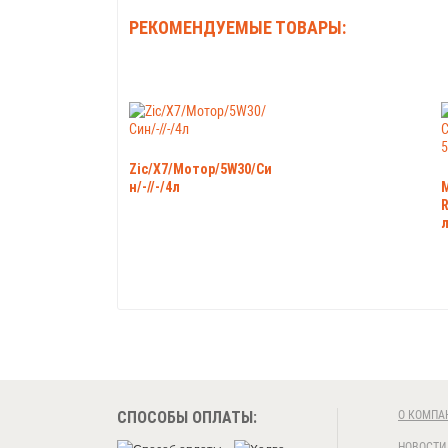
РЕКОМЕНДУЕМЫЕ ТОВАРЫ:
Zic/X7/Мотор/5W30/Си
н/-//-/4л
R
л
СПОСОБЫ ОПЛАТЫ:
О КОМПА
НОВОСТИ