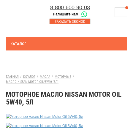
8-800-600-90-03
Напишите нам
8-843-230-17-45
МАГАЗИНЫ
ЗАКАЗАТЬ ЗВОНОК
Корзина
Казань
СЕРВИСНЫЙ ЦЕНТР
8-8552-92-00-75
Набережные Челны
ДОСТАВКА
8-917-227-43-39
КАТАЛОГ
Азнакаево
ОПЛАТА
Выберите город:
УТИЛИЗАЦИЯ АКБ
Казань
ТЯГОВЫЕ И СТАЦИОНАРНЫЕ АКБ
ГЛАВНАЯ
/
КАТАЛОГ
/
МАСЛА
/
МОТОРНЫЕ
/
МАСЛО NISSAN MOTOR OIL/5W40 (5Л)
ЮРИДИЧЕСКИМ ЛИЦАМ
МОТОРНОЕ МАСЛО NISSAN MOTOR OIL
КОНТАКТЫ
5W40, 5Л
АКЦИИ