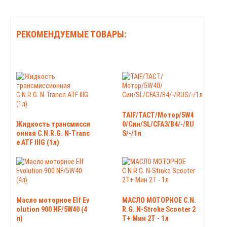
РЕКОМЕНДУЕМЫЕ ТОВАРЫ:
TAIF/TACT/Мотор/5W4
Жидкость трансмисси
0/Син/SL/CFA3/B4/-/RU
онная C.N.R.G. N-Tranc
S/-/1л
e ATF IIIG (1л)
Масло моторное Elf Ev
МАСЛО МОТОРНОЕ C.N.
olution 900 NF/5W40 (4
R.G. N-Stroke Scooter 2
л)
T+ Мин 2T - 1л