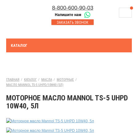
8-800-600-90-03
Напишите нам
8-843-230-17-45
МАГАЗИНЫ
ЗАКАЗАТЬ ЗВОНОК
Корзина
Казань
СЕРВИСНЫЙ ЦЕНТР
8-8552-92-00-75
Набережные Челны
ДОСТАВКА
8-917-227-43-39
КАТАЛОГ
Азнакаево
ОПЛАТА
Выберите город:
УТИЛИЗАЦИЯ АКБ
Казань
ТЯГОВЫЕ И СТАЦИОНАРНЫЕ АКБ
ГЛАВНАЯ
/
КАТАЛОГ
/
МАСЛА
/
МОТОРНЫЕ
/
МАСЛО MANNOL TS-5 UHPD/10W40 (5Л)
ЮРИДИЧЕСКИМ ЛИЦАМ
МОТОРНОЕ МАСЛО MANNOL TS-5 UHPD
КОНТАКТЫ
10W40, 5Л
АКЦИИ