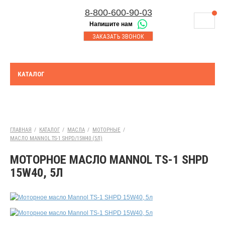
8-800-600-90-03
Напишите нам
8-843-230-17-45
МАГАЗИНЫ
ЗАКАЗАТЬ ЗВОНОК
Корзина
Казань
СЕРВИСНЫЙ ЦЕНТР
8-8552-92-00-75
Набережные Челны
ДОСТАВКА
8-917-227-43-39
КАТАЛОГ
Азнакаево
ОПЛАТА
Выберите город:
УТИЛИЗАЦИЯ АКБ
Казань
ТЯГОВЫЕ И СТАЦИОНАРНЫЕ АКБ
ГЛАВНАЯ
/
КАТАЛОГ
/
МАСЛА
/
МОТОРНЫЕ
/
МАСЛО MANNOL TS-1 SHPD/15W40 (5Л)
ЮРИДИЧЕСКИМ ЛИЦАМ
МОТОРНОЕ МАСЛО MANNOL TS-1 SHPD
КОНТАКТЫ
15W40, 5Л
АКЦИИ