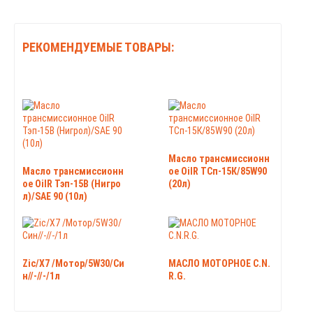
РЕКОМЕНДУЕМЫЕ ТОВАРЫ:
Масло трансмиссионн
Масло трансмиссионн
ое OilR ТСп-15К/85W90
ое OilR Тэп-15В (Нигро
(20л)
л)/SAE 90 (10л)
Zic/X7 /Мотор/5W30/Си
МАСЛО МОТОРНОЕ C.N.
н//-//-/1л
R.G.