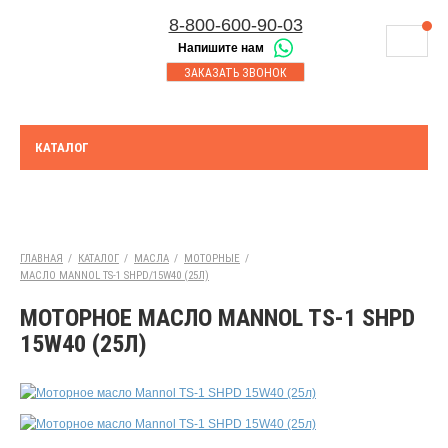
8-800-600-90-03
Напишите нам
8-843-230-17-45
МАГАЗИНЫ
ЗАКАЗАТЬ ЗВОНОК
Корзина
Казань
СЕРВИСНЫЙ ЦЕНТР
8-8552-92-00-75
Набережные Челны
ДОСТАВКА
8-917-227-43-39
КАТАЛОГ
Азнакаево
ОПЛАТА
Выберите город:
УТИЛИЗАЦИЯ АКБ
Казань
ТЯГОВЫЕ И СТАЦИОНАРНЫЕ АКБ
ГЛАВНАЯ
/
КАТАЛОГ
/
МАСЛА
/
МОТОРНЫЕ
/
МАСЛО MANNOL TS-1 SHPD/15W40 (25Л)
ЮРИДИЧЕСКИМ ЛИЦАМ
МОТОРНОЕ МАСЛО MANNOL TS-1 SHPD
КОНТАКТЫ
15W40 (25Л)
АКЦИИ