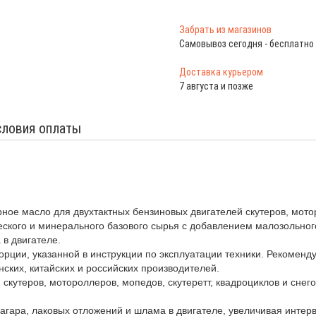
Забрать из магазинов
Самовывоз сегодня - бесплатно
Доставка курьером
7 августа и позже
словия оплаты
ое масло для двухтактных бензиновых двигателей скутеров, мотор
ческого и минерального базового сырья с добавлением малозольног
в двигателе.
ции, указанной в инструкции по эксплуатации техники. Рекоменду
понских, китайских и российских производителей.
скутеров, мотороллеров, мопедов, скутеретт, квадроциклов и снего
агара, лаковых отложений и шлама в двигателе, увеличивая интер