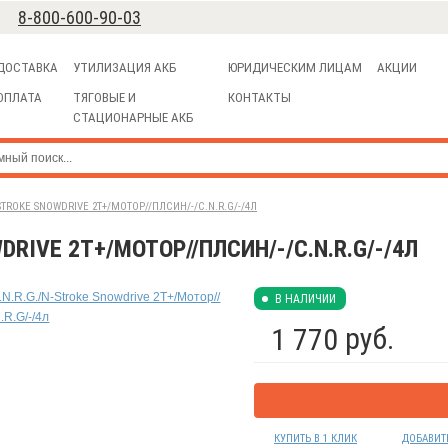
8-800-600-90-03
ДОСТАВКА
УТИЛИЗАЦИЯ АКБ
ЮРИДИЧЕСКИМ ЛИЦАМ
АКЦИИ
ОПЛАТА
ТЯГОВЫЕ И
КОНТАКТЫ
СТАЦИОНАРНЫЕ АКБ
STROKE SNOWDRIVE 2T+/МОТОР//ПЛСИН/-/C.N.R.G/-/4Л
DRIVE 2T+/МОТОР//ПЛСИН/-/C.N.R.G/-/4Л
В НАЛИЧИИ
руб.
1 770
КУПИТЬ В 1 КЛИК
ДОБАВИТ