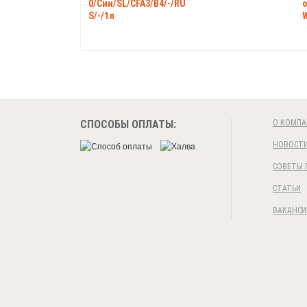
0/Син/SL/CFA3/B4/-/RU
o
S/-/1л
W
СПОСОБЫ ОПЛАТЫ:
О КОМПА
НОВОСТ
СОВЕТЫ 
СТАТЬИ
ВАКАНСИ