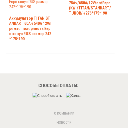
75Ач/650А/12V/оп/Евро
(К)/-/TITAN/STANDART/
TUBOR/-/276*175*190
Аккумулятор TITAN ST
ANDART 60Ач 540А 12Vп
рямая полярность Евр
о конус RUS размер 242
*175*190
СПОСОБЫ ОПЛАТЫ:
О КОМПАНИИ
НОВОСТИ