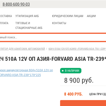
8-800-600-90-03
ОСТАВКА
УТИЛИЗАЦИЯ АКБ
ЮРИДИЧЕСКИМ ЛИЦАМ
АКЦИИ
ПЛАТА
ТЯГОВЫЕ И
КОНТАКТЫ
СТАЦИОНАРНЫЕ АКБ
УЛЯТОР ДЛЯ АЗИАТСКИХ АВТОМОБИЛЕЙ
/
60АЧ/510А/12V/ОП/АЗИЯ/-/FORVARD/ASIA TR//-/239*
 510А 12V ОП АЗИЯ-FORVARD ASIA TR-239
В НАЛИЧИИ
руб.
8 900
8 400
РУБ.
ЦЕНА ПРИ С