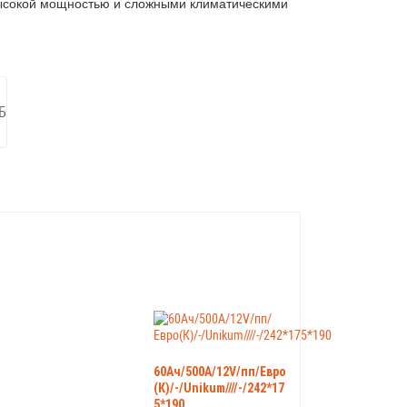
 высокой мощностью и сложными климатическими
Б
60Ач/500А/12V/пп/Евро
(К)/-/Unikum////-/242*17
5*190